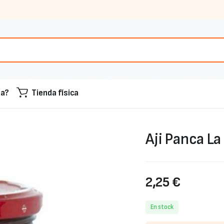
sa?
Tienda física
Aji Panca La
2,25
€
En stock