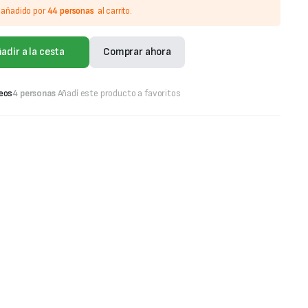
o añadido por
44 personas
al carrito.
adir a la cesta
Comprar ahora
seos
4 personas
Añadí este producto a favoritos