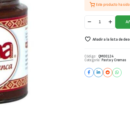
Este producto ha sid
Aji
Añ
Panca
La
Latina
Añadir a la lista de de
225
gr
cantidad
Código:
QM00124
Categoría:
Pasta y Cremas