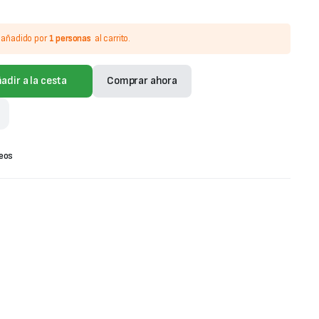
o añadido por
1 personas
al carrito.
adir a la cesta
Comprar ahora
seos