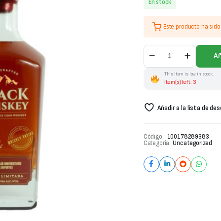
En stock
Este producto ha sid
Black
Añ
Whiskey
Universitario
This item is low in stock.
Andino
Item(s) left: 3
Edi
Limitada
700ml
Añadir a la lista de de
cantidad
Código:
100178289383
Categoría:
Uncategorized