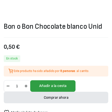
Bon o Bon Chocolate blanco Unid
0,50
€
En stock
Este producto ha sido añadido por
8 personas
al carrito.
Bon
Añadir a la cesta
o
Bon
Chocolate
Comprar ahora
blanco
Unid
cantidad