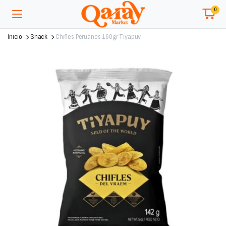
0
Inicio
Snack
Chifles Peruanos 160gr Tiyapuy