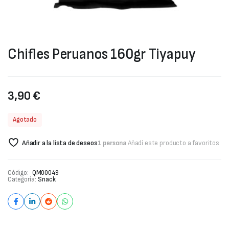
Chifles Peruanos 160gr Tiyapuy
3,90
€
Agotado
Añadir a la lista de deseos
1 persona
Añadí este producto a favoritos
Código:
QM00049
Categoría:
Snack