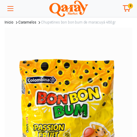
0
Inicio
Caramelos
Chupetines bon bon bum de maracuyá 480gr