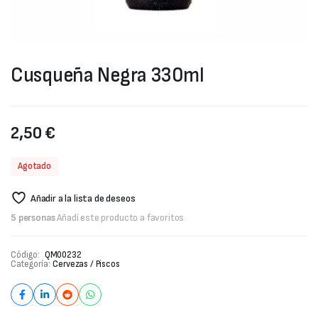
Cusqueña Negra 330ml
2,50
€
Agotado
Añadir a la lista de deseos
5 personas
Añadí este producto a favoritos
Código:
QM00232
Categoría:
Cervezas / Piscos