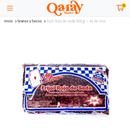
0
Inicio
Granos y Secos
Frijol. Rojo de sede 908gr – As de Oros