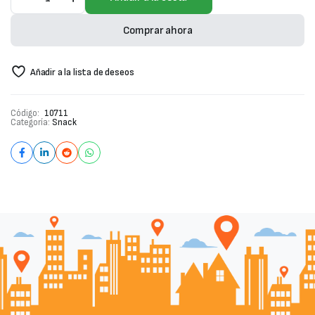
loops
kellogys
230g
Comprar ahora
cantidad
Añadir a la lista de deseos
Código:
10711
Categoría:
Snack