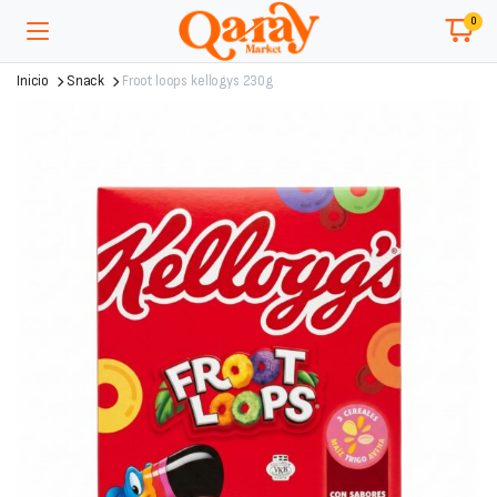
0
Inicio
Snack
Froot loops kellogys 230g