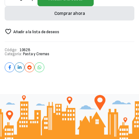
alacena
85g
cantidad
Comprar ahora
Añadir a la lista de deseos
Código:
10628
Categoría:
Pasta y Cremas