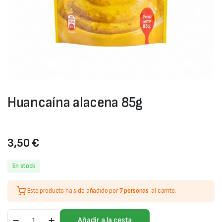
Huancaína alacena 85g
3,50
€
En stock
Este producto ha sido añadido por
7 personas
al carrito.
Huancaína
Añadir a la cesta