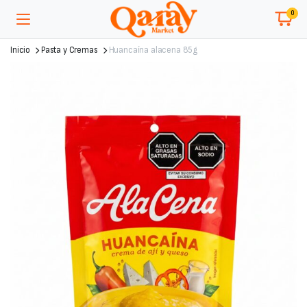
0
Inicio
Pasta y Cremas
Huancaína alacena 85g