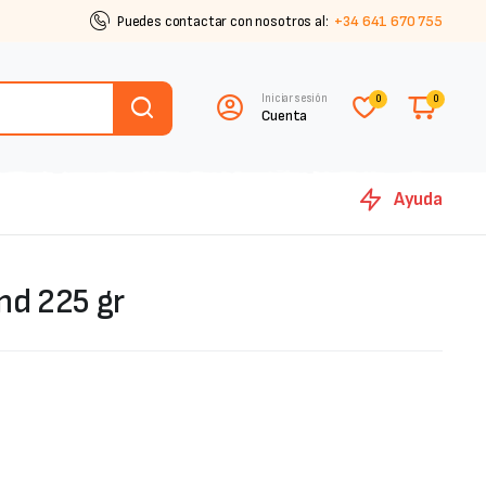
Puedes contactar con nosotros al:
+34 641 670 755
Iniciar sesión
0
0
Cuenta
Ayuda
nd 225 gr