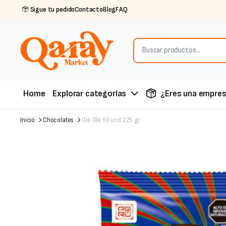
Sigue tu pedido
Contacto
Blog
FAQ
Home
Explorar categorías
¿Eres una empre
Inicio
Chocolates
Olé Olé 50 und 225 gr