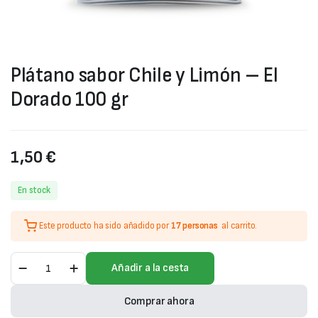
Plátano sabor Chile y Limón – El
Dorado 100 gr
1,50
€
En stock
Este producto ha sido añadido por
17 personas
al carrito.
Plátano
Añadir a la cesta
sabor
Chile
y
Comprar ahora
Limón