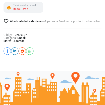
-
This item is low in stock.
El
Item(s) left: 4
Dorado
100
gr
Añadir a la lista de deseos
1 persona
Añadí este producto a favoritos
cantidad
Código:
QM00197
Categoría:
Snack
Marca:
El dorado