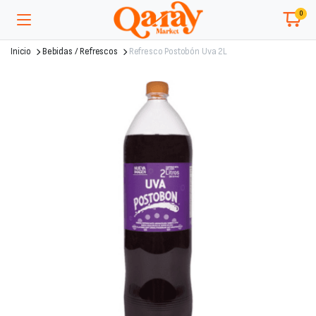
0
Inicio
Bebidas / Refrescos
Refresco Postobón Uva 2L