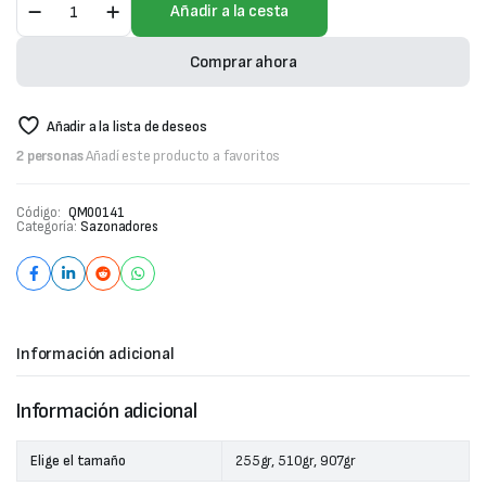
Añadir a la cesta
de
Ostras
-
Comprar ahora
Panda
Brand
cantidad
Añadir a la lista de deseos
2 personas
Añadí este producto a favoritos
Código:
QM00141
Categoría:
Sazonadores
Información adicional
Información adicional
Elige el tamaño
255gr, 510gr, 907gr