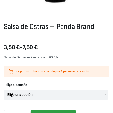
Salsa de Ostras – Panda Brand
3,50
€
-
7,50
€
Rango
Salsa de Ostras – Panda Brand 907 gr
de
Este producto ha sido añadido por
1 personas
al carrito.
precios:
desde
Elige el tamaño
3,50 €
hasta
7,50 €
Salsa