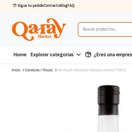
Sigue tu pedido
Contacto
Blog
FAQ
Home
Explorar categorías
¿Eres una empre
Inicio
Cervezas / Piscos
Vermouth Artesanal Peruano Avelino 700ml