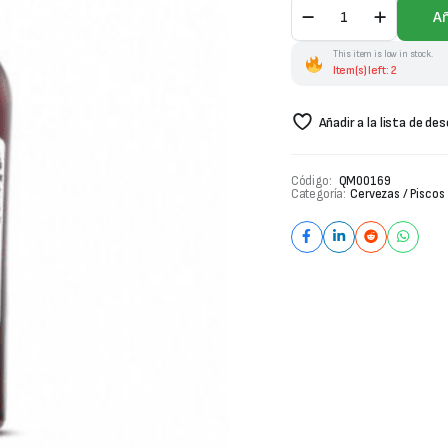
Vermouth
Añ
Artesanal
Peruano
This item is low in stock.
Avelino
Item(s) left: 2
700ml
cantidad
Añadir a la lista de de
Código:
QM00169
Categoría:
Cervezas / Piscos