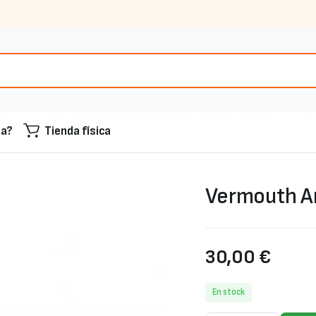
sa?
Tienda física
Vermouth Ar
30,00
€
En stock