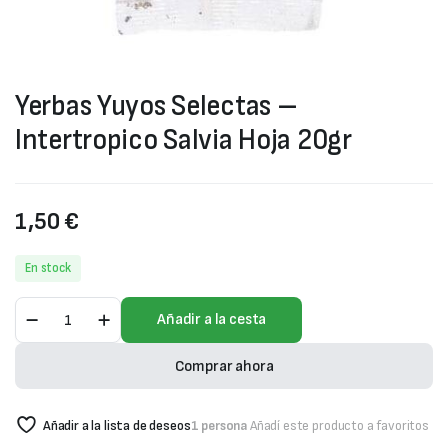
Yerbas Yuyos Selectas –
Intertropico Salvia Hoja 20gr
1,50
€
En stock
Yerbas
Añadir a la cesta
Yuyos
Selectas
-
Comprar ahora
Intertropico
Salvia
Hoja
Añadir a la lista de deseos
1 persona
Añadí este producto a favoritos
20gr